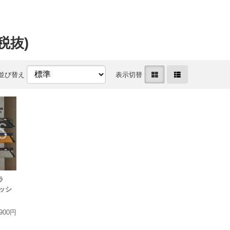
(税抜)
並び替え
表示切替
ラ
コッシ
,900円