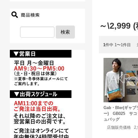
～\2,999 
検索
1
件中 1〜1件目
Gab・Bler(ギャブ
ー) GB025 サ
ュバッグ
店舗販売価格
2