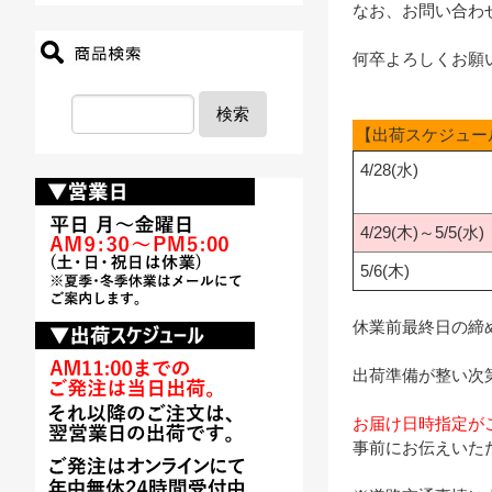
なお、お問い合わ
何卒よろしくお願
検索
【出荷スケジュー
4/28(水)
4/29(木)～5/5(水)
5/6(木)
休業前最終日の締
出荷準備が整い次
お届け日時指定が
事前にお伝えいた