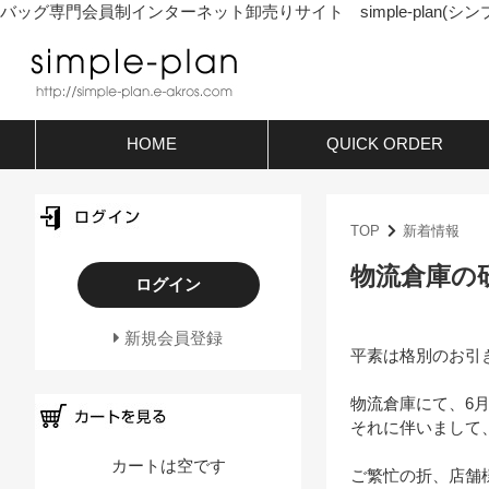
バッグ専門会員制インターネット卸売りサイト simple-plan(シン
HOME
QUICK ORDER
TOP
新着情報
物流倉庫の
ログイン
新規会員登録
平素は格別のお引
物流倉庫にて、6月
それに伴いまして
カートは空です
ご繁忙の折、店舗